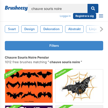
lose
Logga in
Registrera sig
Svart
Design
Dekoration
Abstrakt
Linje
I
Filters
Chauve Souris Noire Penslar
1012 free brushes matching
chauve souris noire