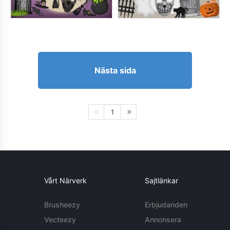
Nästa sida
1
Vårt Närverk
Sajtlänkar
Brusheezy
Erbjudanden
Vecteezy
Annonsera