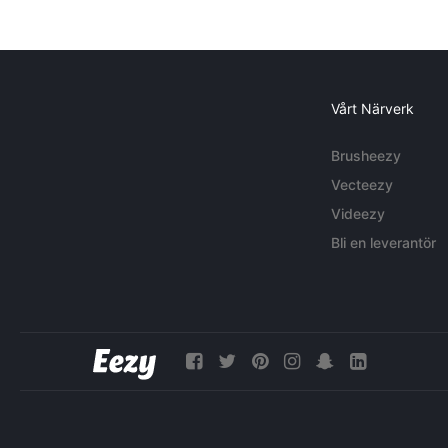
Vårt Närverk
Brusheezy
Vecteezy
Videezy
Bli en leverantör