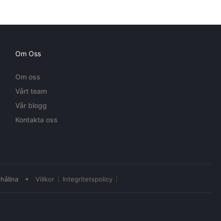
Om Oss
Om oss
Vårt team
Vår blogg
Kontakta oss
•
hållna
Villkor
Integritetspolicy