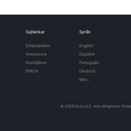
Sajtlänkar
Språk
Erbjudanden
English
Annonsera
Español
Kundtjänst
Português
DMCA
Deutsch
Mer...
© 2026 Eezy LLC. Alla rättigheter förbe