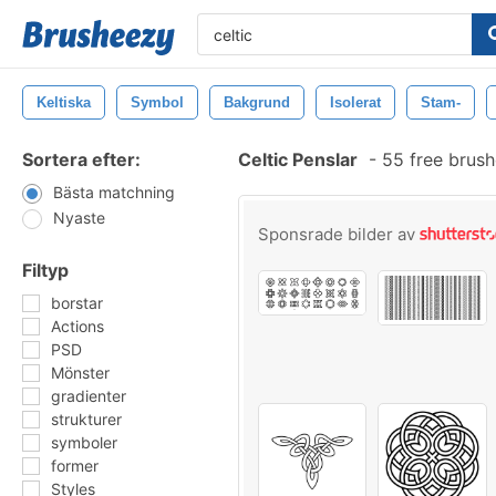
Keltiska
Symbol
Bakgrund
Isolerat
Stam-
Sortera efter:
Celtic Penslar
-
55 free brus
Bästa matchning
Nyaste
Sponsrade bilder av
Filtyp
borstar
Actions
PSD
Mönster
gradienter
strukturer
symboler
former
Styles