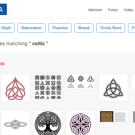
Vektorer
Foton
Video
Skylt
Dekoration
Flamma
Brand
Virvla Runt
F
hes matching
celtic