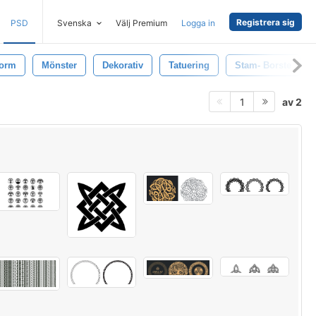
Registrera sig
PSD
Svenska
Välj Premium
Logga in
orm
Mönster
Dekorativ
Tatuering
Stam- Borste
av 2
1