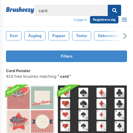
lose
Logga in
Registrera sig
Kort
Årgång
Papper
Textur
Dekoration
De
Filters
Card Penslar
424 free brushes matching
card