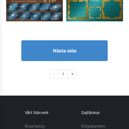
Nästa sida
1
Vårt Närverk
Sajtlänkar
Brusheezy
Erbjudanden