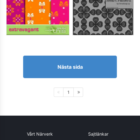
Nästa sida
1
Vårt Närverk
Sajtlänkar