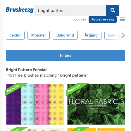
lose
Logga in
Registrera sig
Textur
Mönster
Bakgrund
Årgång
Gammal
Filters
Bright Pattern Penslar
1451 free brushes matching
bright pattern