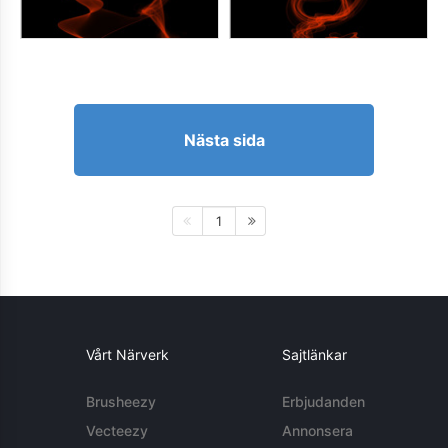
Nästa sida
1
Vårt Närverk
Sajtlänkar
Brusheezy
Erbjudanden
Vecteezy
Annonsera