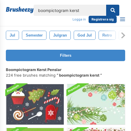
lose
Logga in
Registrera sig
Jul
Semester
Julgran
God Jul
Retro
Sant
Filters
Boompictogram Kerst Penslar
224 free brushes matching
boompictogram kerst