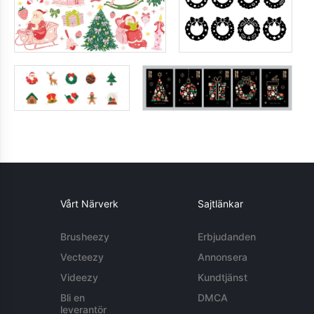
Vårt Närverk
Sajtlänkar
Brusheezy
Erbjudanden
Vecteezy
Annonsera
Videezy
Kundtjänst
Bli en
DMCA
leverantör