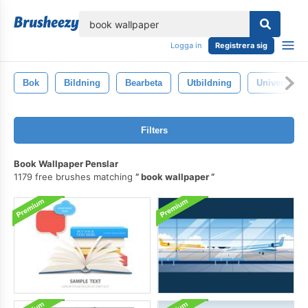
lose
Logga in
Registrera sig
Bok
Bildning
Bearbeta
Utbildning
Universitet
Filters
Book Wallpaper Penslar
1179 free brushes matching
book wallpaper