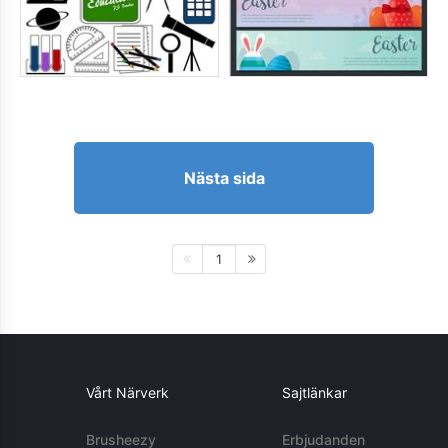
Nästa sida
1
Vårt Närverk
Sajtlänkar
Brusheezy
Erbjudanden