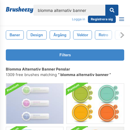
lose
Logga in
Registrera sig
Baner
Design
Årgång
Vektor
Retro
Bakgr
Filters
Blomma Alternativ Banner Penslar
1309 free brushes matching
blomma alternativ banner