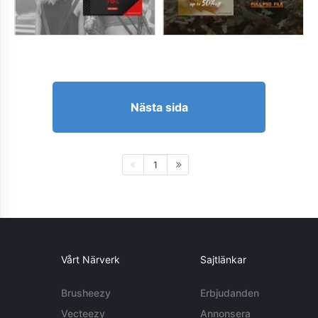
Nästa sida
1
Vårt Närverk
Sajtlänkar
Brusheezy
Erbjudanden
Vecteezy
Annonsera