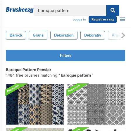
lose
Logga in
Registrera sig
Barock
Gräns
Dekoration
Dekorativ
Årgång
Filters
Baroque Pattern Penslar
1484 free brushes matching
baroque pattern