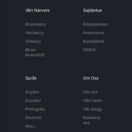
Vårt Närverk
Sajtlänkar
Brusheezy
Erbjudanden
Vecteezy
Annonsera
Videezy
Kundtjänst
Bli en
DMCA
leverantör
Språk
Om Oss
English
Om oss
Español
Vårt team
Português
Vår blogg
Deutsch
Kontakta
oss
Mer...