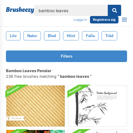
lose
Logga in
Registrera sig
Löv
Natur
Blad
Höst
Falla
Träd
Filters
Bamboo Leaves Penslar
238 free brushes matching
bamboo leaves