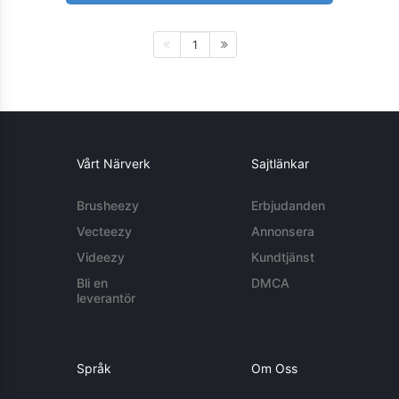
1
Vårt Närverk
Sajtlänkar
Brusheezy
Erbjudanden
Vecteezy
Annonsera
Videezy
Kundtjänst
Bli en
DMCA
leverantör
Språk
Om Oss