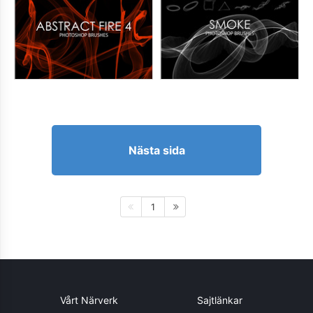
Nästa sida
1
Vårt Närverk
Sajtlänkar