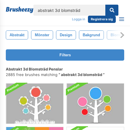
lose
Logga in
Registrera sig
Abstrakt
Mönster
Design
Bakgrund
Blomma
Filters
Abstrakt 3d Blomsträd Penslar
2885 free brushes matching
abstrakt 3d blomsträd