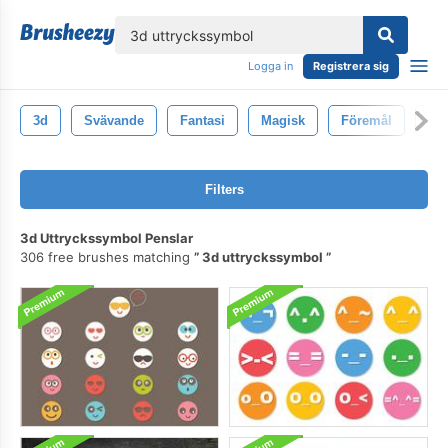
lose
Logga in
Registrera sig
3d
Svävande
Fantasi
Magisk
Föremål
Ill
Filters
3d Uttryckssymbol Penslar
306 free brushes matching
3d uttryckssymbol