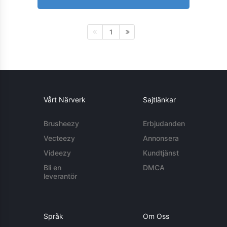
1
Vårt Närverk
Sajtlänkar
Brusheezy
Erbjudanden
Vecteezy
Annonsera
Videezy
Kundtjänst
Bli en
DMCA
leverantör
Språk
Om Oss