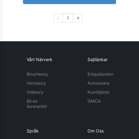
1
Vårt Närverk
Sajtlänkar
Brusheezy
Erbjudanden
Vecteezy
Annonsera
Videezy
Kundtjänst
Bli en
DMCA
leverantör
Språk
Om Oss