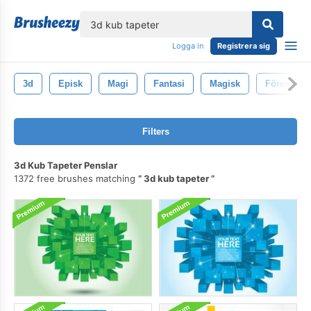
lose
Logga in
Registrera sig
3d
Episk
Magi
Fantasi
Magisk
Föremål
Filters
3d Kub Tapeter Penslar
1372 free brushes matching
3d kub tapeter