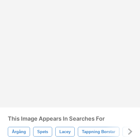
This Image Appears In Searches For
Årgång
Spets
Lacey
Tappning Borstar
Spets 