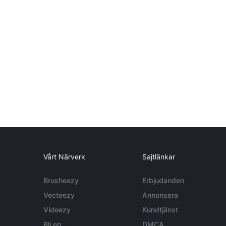
Vårt Närverk
Sajtlänkar
Brusheezy
Erbjudanden
Vecteezy
Annonsera
Videezy
Kundtjänst
Bli en
DMCA