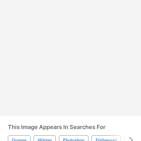
This Image Appears In Searches For
Grunge
Hjärtan
Photoshop
Förbannad
6