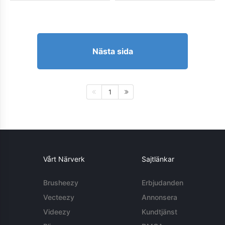
Nästa sida
1
Vårt Närverk
Sajtlänkar
Brusheezy
Erbjudanden
Vecteezy
Annonsera
Videezy
Kundtjänst