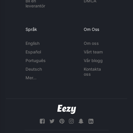
Bli en
DMCA
leverantör
Språk
Om Oss
English
Om oss
Español
Vårt team
Português
Vår blogg
Deutsch
Kontakta
oss
Mer...