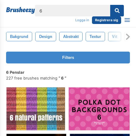
lose
Logga in
Registrera sig
Bakgrund
Design
Abstrakt
Textur
Vit
Svar
Filters
6 Penslar
227 free brushes matching
6