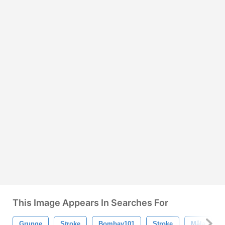
This Image Appears In Searches For
Grunge
Stroke
Bombay101
Stroke
Måla