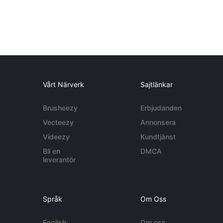
Vårt Närverk
Sajtlänkar
Brusheezy
Erbjudanden
Vecteezy
Annonsera
Videezy
Kundtjänst
Bli en
DMCA
leverantör
Språk
Om Oss
English
Om oss