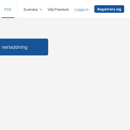
Registrera sig
PSD
Svenska
Välj Premium
Logga in
s nerladdning