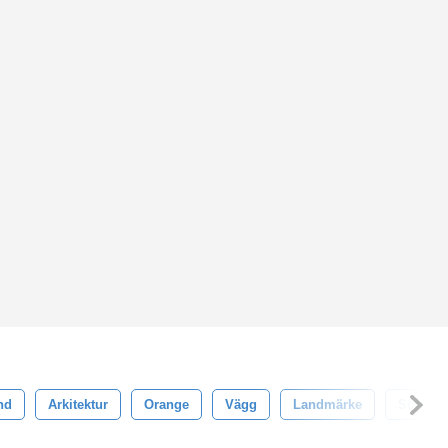
nd
Arkitektur
Orange
Vägg
Landmärke
Somma