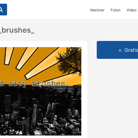
Vektorer
Foton
Video
_brushes_
Grati