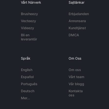
Vårt Närverk
Sajtlänkar
Brusheezy
Erbjudanden
Vecteezy
Annonsera
Videezy
Kundtjänst
Bli en
DMCA
leverantör
Språk
Om Oss
English
Om oss
Español
Vårt team
Português
Vår blogg
Deutsch
Kontakta
oss
Mer...