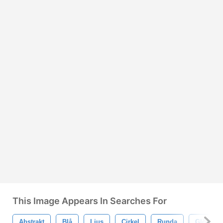
This Image Appears In Searches For
Abstrakt
Blå
Ljus
Cirkel
Runda
Glöd