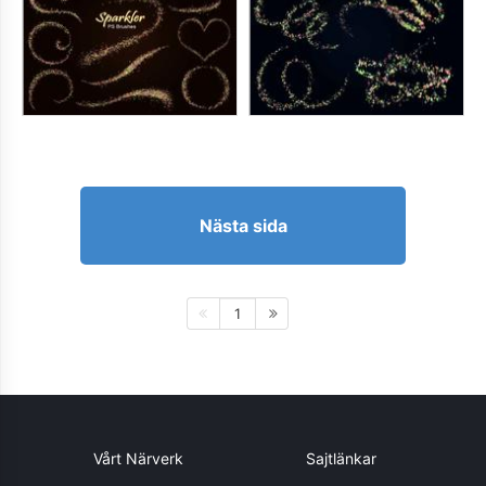
Nästa sida
1
Vårt Närverk
Sajtlänkar