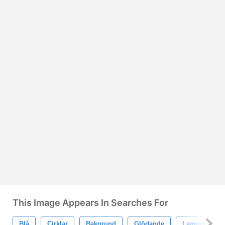
This Image Appears In Searches For
Blå
Cirklar
Bakgrund
Glödande
Lampor