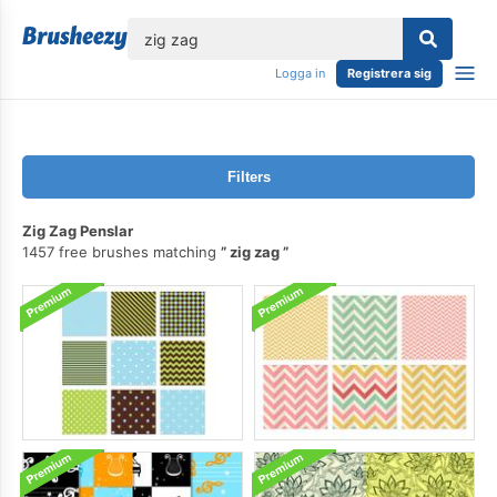
lose
Logga in
Registrera sig
Filters
Zig Zag Penslar
1457 free brushes matching
zig zag