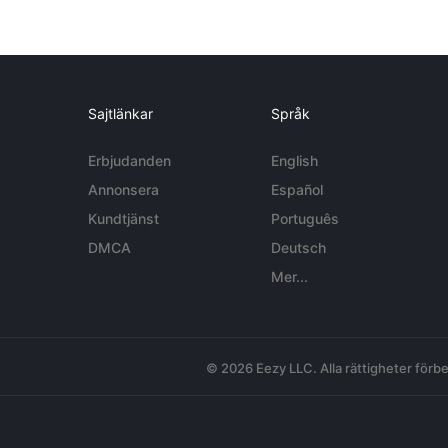
Sajtlänkar
Språk
Erbjudanden
English
Annonsera
Español
Kundtjänst
Português
DMCA
Deutsch
Mer...
© 2026 Eezy LLC. Alla rättigheter förbe