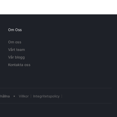
Om Oss
Om oss
Vårt team
Vår blogg
Kontakta oss
•
hållna
Villkor
Integritetspolicy