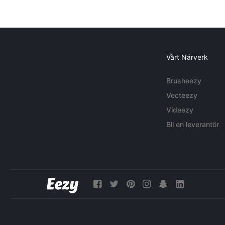
Vårt Närverk
Brusheezy
Vecteezy
Videezy
Bli en leverantör