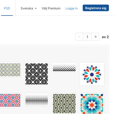
Registrera sig
PSD
Svenska
Välj Premium
Logga in
av 2
1