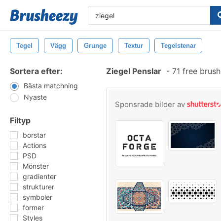
Tegel
Vägg
Grunge
Textur
Tegelstenar
Sortera efter:
Ziegel Penslar
-
71 free brus
Bästa matchning
Nyaste
Sponsrade bilder av
Filtyp
borstar
Actions
PSD
Mönster
gradienter
strukturer
symboler
former
Styles