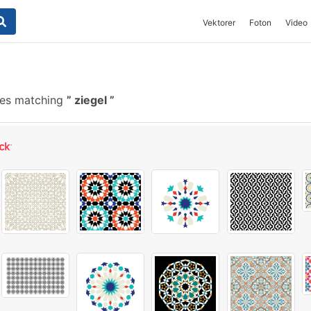
Vektorer
Foton
Video
hes matching
ziegel