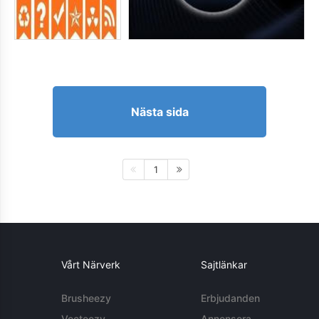
Nästa sida
1
Vårt Närverk
Sajtlänkar
Brusheezy
Erbjudanden
Vecteezy
Annonsera