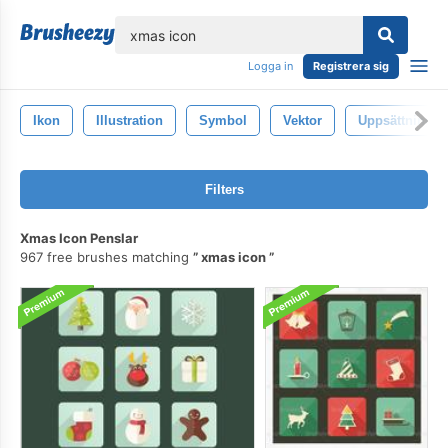
lose
Logga in
Registrera sig
Ikon
Illustration
Symbol
Vektor
Uppsättning
Filters
Xmas Icon Penslar
967 free brushes matching
xmas icon