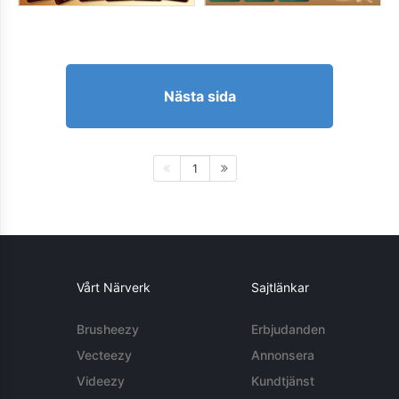
Nästa sida
1
Vårt Närverk
Sajtlänkar
Brusheezy
Erbjudanden
Vecteezy
Annonsera
Videezy
Kundtjänst