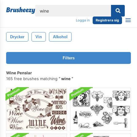
lose
Logga in
Registrera sig
Drycker
Vin
Alkohol
Filters
Wine Penslar
165 free brushes matching
wine