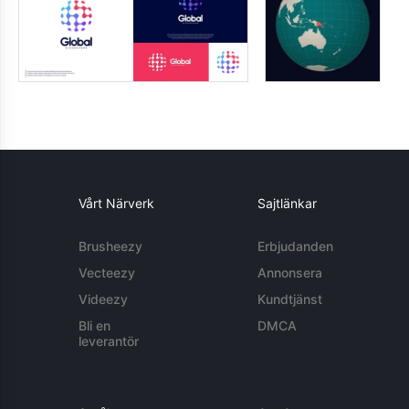
Vårt Närverk
Sajtlänkar
Brusheezy
Erbjudanden
Vecteezy
Annonsera
Videezy
Kundtjänst
Bli en
DMCA
leverantör