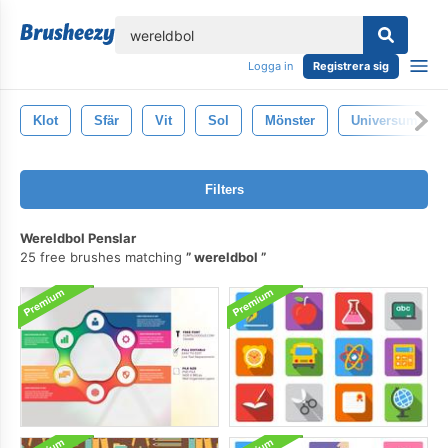
lose
Logga in
Registrera sig
Klot
Sfär
Vit
Sol
Mönster
Universum
Filters
Wereldbol Penslar
25 free brushes matching
wereldbol