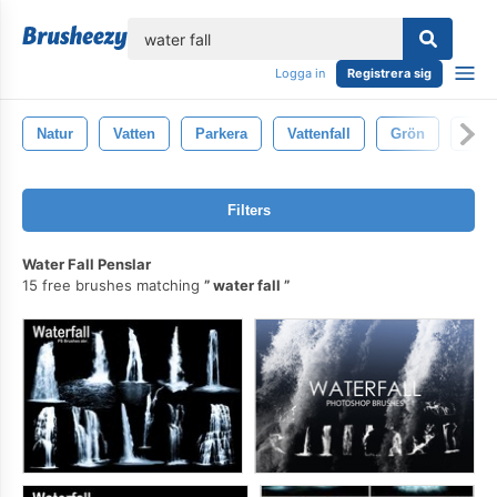
lose
Logga in
Registrera sig
Natur
Vatten
Parkera
Vattenfall
Grön
Vår
Filters
Water Fall Penslar
15 free brushes matching
water fall