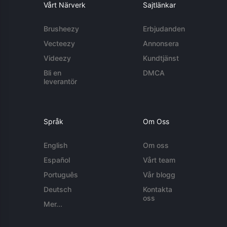
Vårt Närverk
Sajtlänkar
Brusheezy
Erbjudanden
Vecteezy
Annonsera
Videezy
Kundtjänst
Bli en
DMCA
leverantör
Språk
Om Oss
English
Om oss
Español
Vårt team
Português
Vår blogg
Deutsch
Kontakta
oss
Mer...