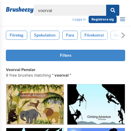
lose
Logga in
Registrera sig
Företag
Spekulation
Fara
Förekomst
Incident
Filters
Voorval Penslar
9 free brushes matching
voorval