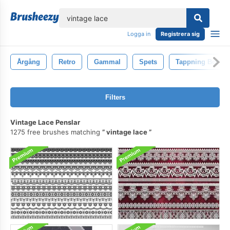
lose
Logga in
Registrera sig
Årgång
Retro
Gammal
Spets
Tappning Borsta
Filters
Vintage Lace Penslar
1275 free brushes matching
vintage lace