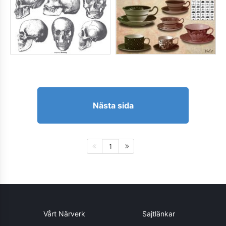
Nästa sida
1
Vårt Närverk
Sajtlänkar