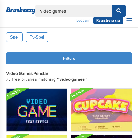
lose
Logga in
Registrera sig
Spel
Tv-Spel
Filters
Video Games Penslar
75 free brushes matching
video games