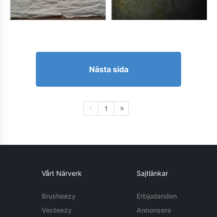
Nästa sida
1
Vårt Närverk
Sajtlänkar
Brusheezy
Erbjudanden
Vecteezy
Annonsera