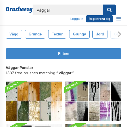
lose
Logga in
Registrera sig
Vägg
Grunge
Textur
Grungy
Jord
Grungy
Filters
Väggar Penslar
1837 free brushes matching
väggar