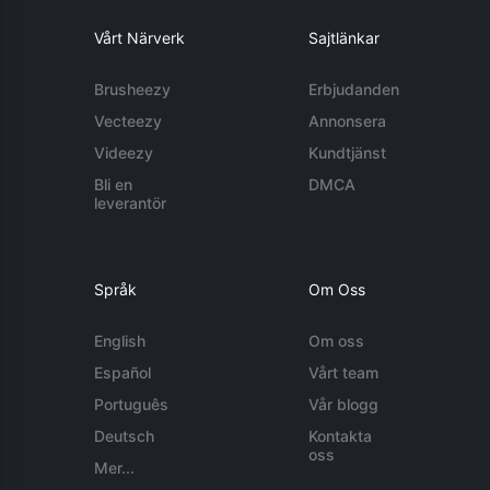
Vårt Närverk
Sajtlänkar
Brusheezy
Erbjudanden
Vecteezy
Annonsera
Videezy
Kundtjänst
Bli en
DMCA
leverantör
Språk
Om Oss
English
Om oss
Español
Vårt team
Português
Vår blogg
Deutsch
Kontakta
oss
Mer...