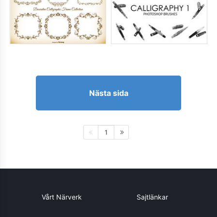
Nästa sida
1
Vårt Närverk
Sajtlänkar