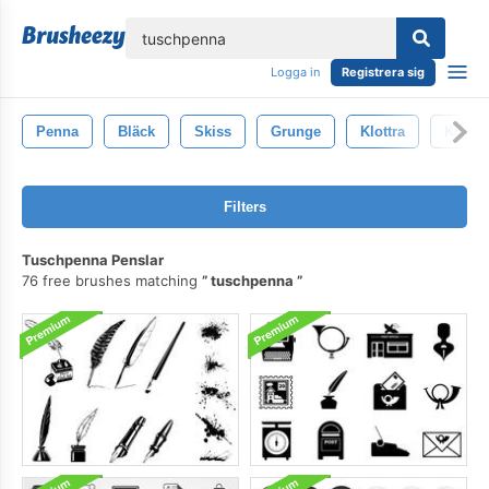
lose
Logga in
Registrera sig
Penna
Bläck
Skiss
Grunge
Klottra
Konst
Filters
Tuschpenna Penslar
76 free brushes matching
tuschpenna