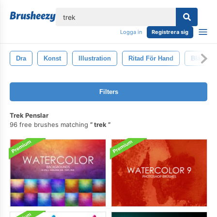
lose
Logga in
Registrera sig
Dra
Konst
Illustration
Ritad För Hand
Bläck
Filters
Trek Penslar
96 free brushes matching
trek