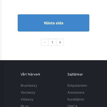
Nästa sida
1
Vårt Närverk
Sajtlänkar
Brusheezy
Erbjudanden
Vecteezy
Annonsera
Videezy
Kundtjänst
Bli en
DMCA