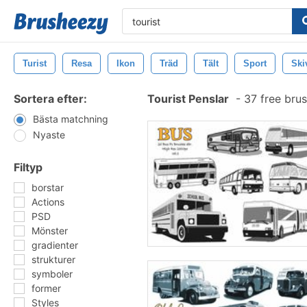
Turist
Resa
Ikon
Träd
Tält
Sport
Ski
Sortera efter:
Tourist Penslar
-
37 free bru
Bästa matchning
Nyaste
Filtyp
borstar
Actions
PSD
Mönster
gradienter
strukturer
symboler
former
Styles