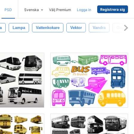
Registrera sig
PSD
Svenska
Välj Premium
Logga in
a
Lampa
Vattenkokare
Vektor
Vandra
Gitarr