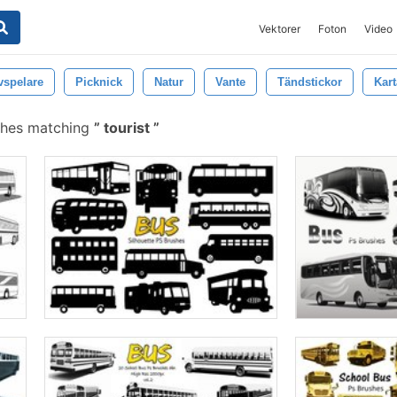
Vektorer
Foton
Video
vspelare
Picknick
Natur
Vante
Tändstickor
Kart
shes matching
tourist