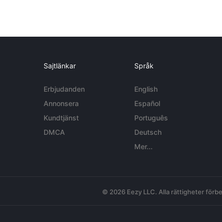
Sajtlänkar
Språk
Erbjudanden
English
Annonsera
Español
Kundtjänst
Português
DMCA
Deutsch
Mer...
© 2026 Eezy LLC. Alla rättigheter förbe