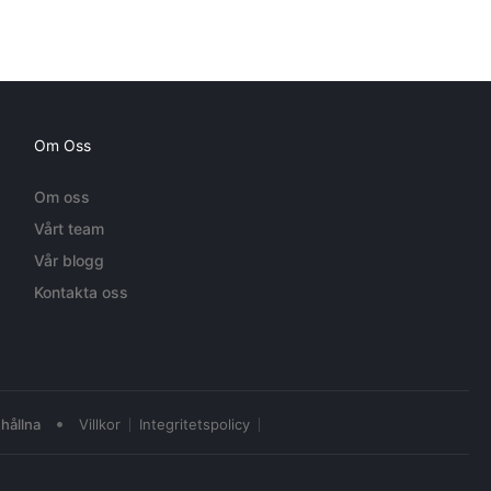
Om Oss
Om oss
Vårt team
Vår blogg
Kontakta oss
•
hållna
Villkor
Integritetspolicy