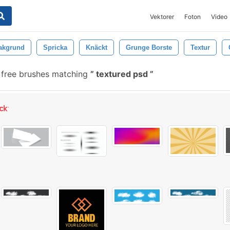
Vektorer
Foton
Video
akgrund
Spricka
Knäckt
Grunge Borste
Textur
free brushes matching
textured psd