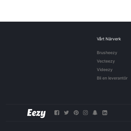
Vårt Närverk
Brusheezy
Vecteezy
Videezy
Bli en leverantör