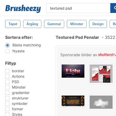
Tapet
Årgång
Gammal
Mönster
Design
B
Sortera efter:
Textured Psd Penslar
-
3522 
Bästa matchning
Nyaste
Sponsrade bilder av
Filtyp
borstar
Actions
PSD
Mönster
gradienter
strukturer
symboler
former
Styles