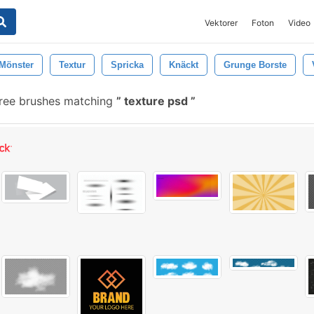
Vektorer
Foton
Video
Mönster
Textur
Spricka
Knäckt
Grunge Borste
ree brushes matching
texture psd