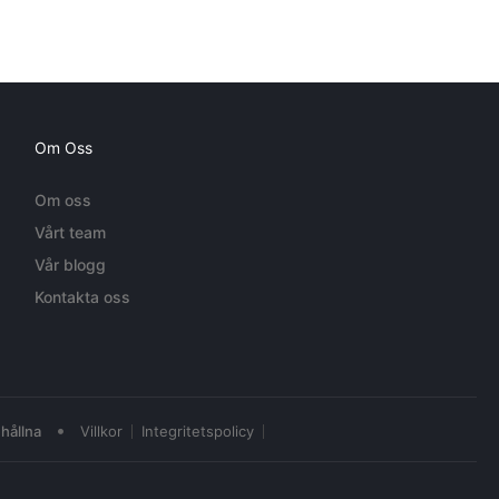
Om Oss
Om oss
Vårt team
Vår blogg
Kontakta oss
•
hållna
Villkor
Integritetspolicy