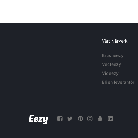
Vårt Närverk
Brusheezy
Vecteezy
Videezy
Bli en leverantör