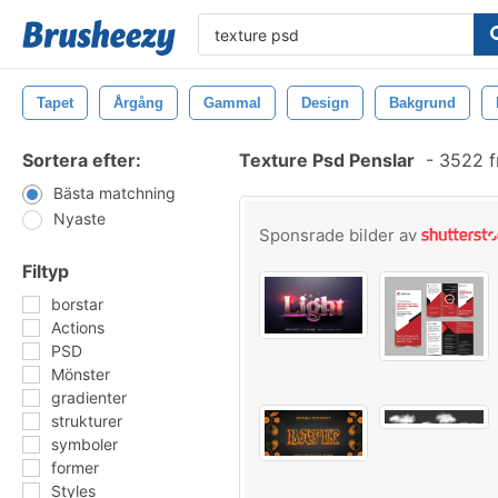
Tapet
Årgång
Gammal
Design
Bakgrund
Sortera efter:
Texture Psd Penslar
-
3522 f
Bästa matchning
Nyaste
Sponsrade bilder av
Filtyp
borstar
Actions
PSD
Mönster
gradienter
strukturer
symboler
former
Styles