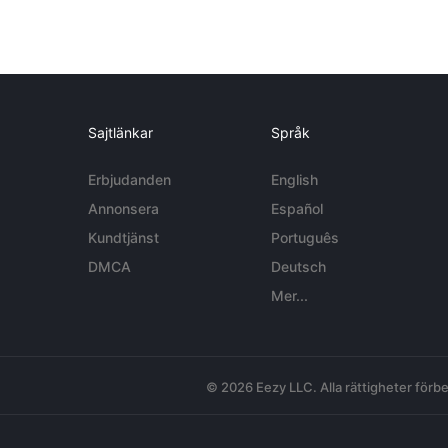
Sajtlänkar
Språk
Erbjudanden
English
Annonsera
Español
Kundtjänst
Português
DMCA
Deutsch
Mer...
© 2026 Eezy LLC. Alla rättigheter förbe