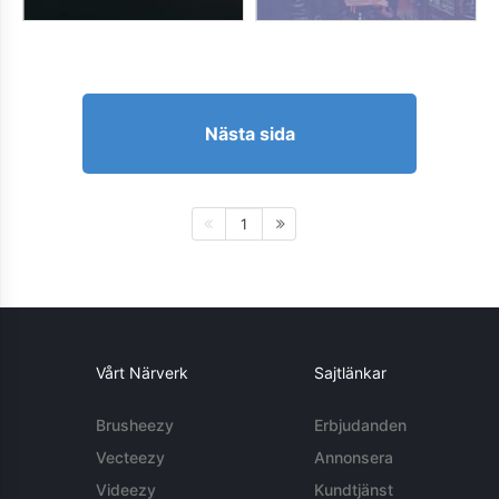
Nästa sida
1
Vårt Närverk
Sajtlänkar
Brusheezy
Erbjudanden
Vecteezy
Annonsera
Videezy
Kundtjänst