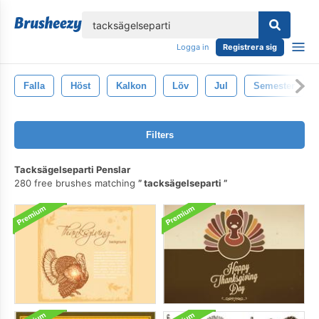
lose
Logga in
Registrera sig
Falla
Höst
Kalkon
Löv
Jul
Semester
Filters
Tacksägelseparti Penslar
280 free brushes matching
tacksägelseparti