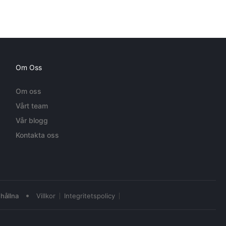
Om Oss
Om oss
Vårt team
Vår blogg
Kontakta oss
•
hållna
Villkor
Integritetspolicy