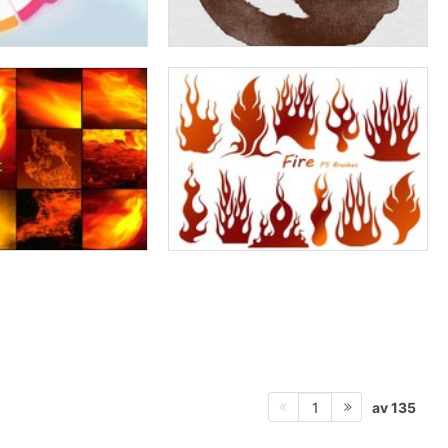
av 135
1