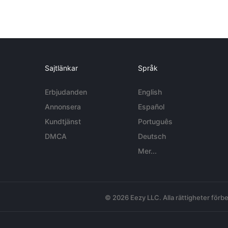
Sajtlänkar
Språk
Erbjudanden
English
Annonsera
Español
Kundtjänst
Português
DMCA
Deutsch
Mer...
© 2026 Eezy LLC. Alla rättigheter förbe