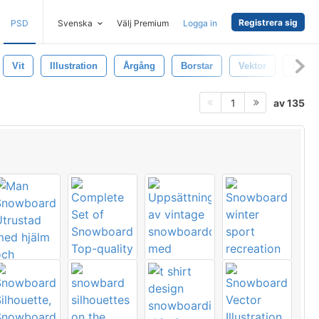
Registrera sig
PSD
Svenska
Välj Premium
Logga in
Vit
Illustration
Årgång
Borstar
Vektor
Brush
av 135
1