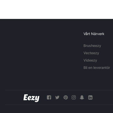
Vårt Närverk
Brusheezy
Vecteezy
Videezy
Bli en leverantör