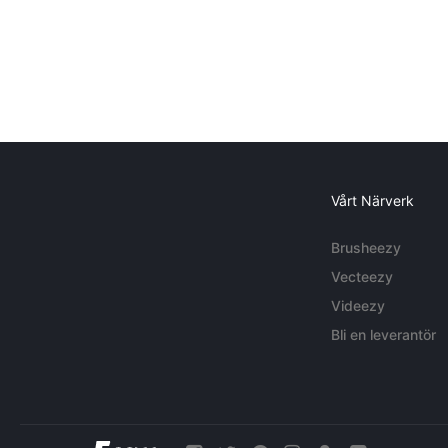
Vårt Närverk
Brusheezy
Vecteezy
Videezy
Bli en leverantör