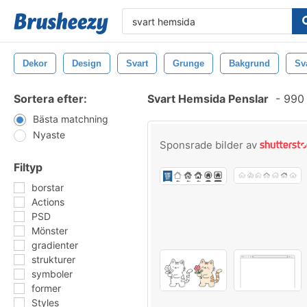
Dekor
Design
Svart
Grunge
Bakgrund
Sva
Sortera efter:
Svart Hemsida Penslar
-
990 
Bästa matchning
Nyaste
Sponsrade bilder av
Filtyp
borstar
Actions
PSD
Mönster
gradienter
strukturer
symboler
former
Styles