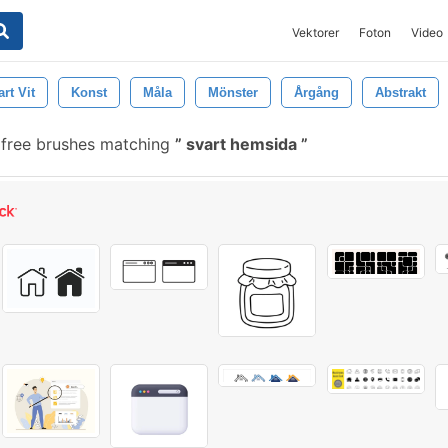
Vektorer
Foton
Video
rt Vit
Konst
Måla
Mönster
Årgång
Abstrakt
free brushes matching
svart hemsida