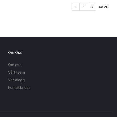
av 20
1
Om Oss
Om oss
Vårt team
Vår blogg
Kontakta oss