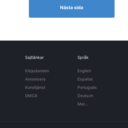
Nästa sida
Sajtlänkar
Språk
Erbjudanden
English
Annonsera
Español
Kundtjänst
Português
DMCA
Deutsch
Mer...