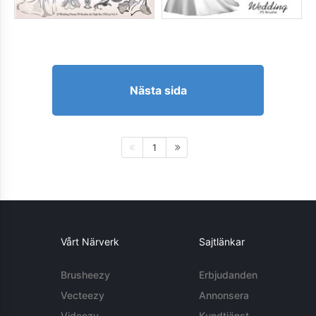
Nästa sida
1
Vårt Närverk
Sajtlänkar
Brusheezy
Erbjudanden
Vecteezy
Annonsera
Videezy
Kundtjänst