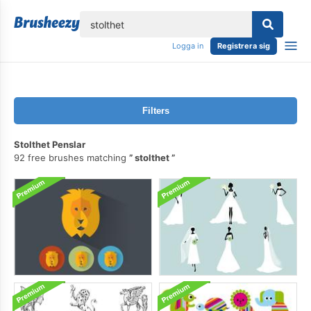
lose
Logga in
Registrera sig
Filters
Stolthet Penslar
92 free brushes matching
stolthet