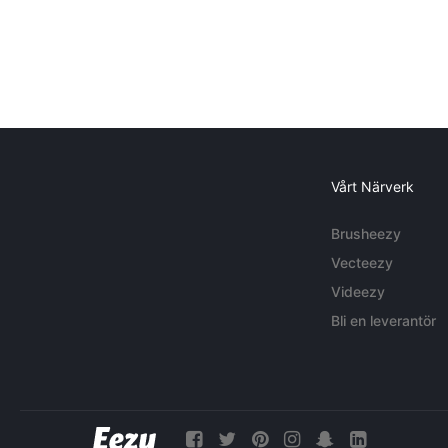
Vårt Närverk
Brusheezy
Vecteezy
Videezy
Bli en leverantör