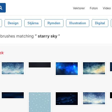
Vektorer
Foton
Video
Design
Stjärna
Rymden
Illustration
Digital
 brushes matching
starry sky