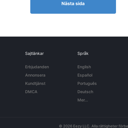
Nästa sida
Sajtlänkar
Språk
Erbjudanden
English
Annonsera
Español
Kundtjänst
Português
DMCA
Deutsch
Mer...
© 2026 Eezy LLC. Alla rättigheter förbe