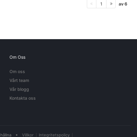
av 6
1
Om Oss
Om oss
Vårt team
Vår blogg
Kontakta oss
•
hållna
Villkor
Integritetspolicy