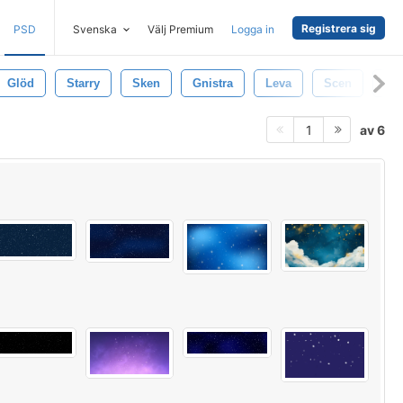
Registrera sig
PSD
Svenska
Välj Premium
Logga in
Glöd
Starry
Sken
Gnistra
Leva
Scen
Str
av 6
1