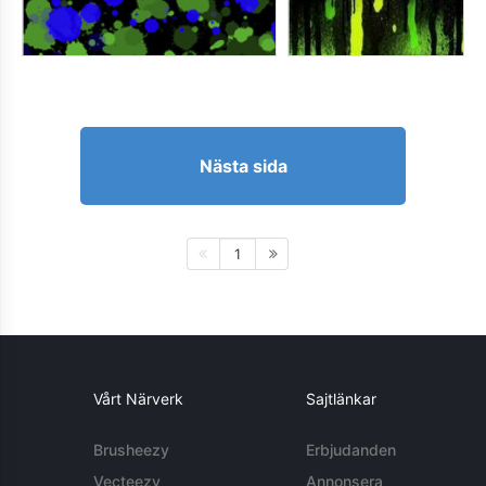
Nästa sida
1
Vårt Närverk
Sajtlänkar
Brusheezy
Erbjudanden
Vecteezy
Annonsera