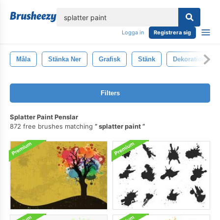
lose
Logga in
Registrera sig
Måla
Stänka Ner
Grafisk
Stänk
Dekoration
Filters
Splatter Paint Penslar
872 free brushes matching
splatter paint