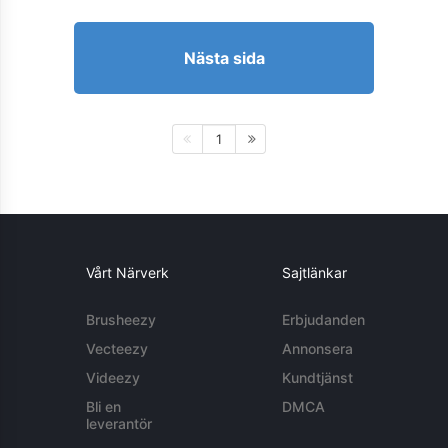
Nästa sida
1
Vårt Närverk
Sajtlänkar
Brusheezy
Erbjudanden
Vecteezy
Annonsera
Videezy
Kundtjänst
Bli en
DMCA
leverantör