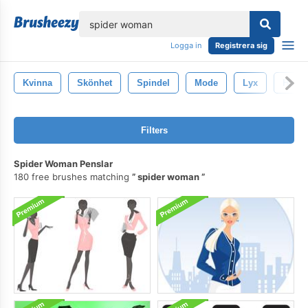
lose
Logga in
Registrera sig
Kvinna
Skönhet
Spindel
Mode
Lyx
Hallo
Filters
Spider Woman Penslar
180 free brushes matching
spider woman