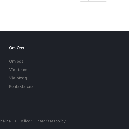
Om Oss
Om oss
Vårt team
Vår blogg
Kontakta oss
•
hållna
Villkor
Integritetspolicy