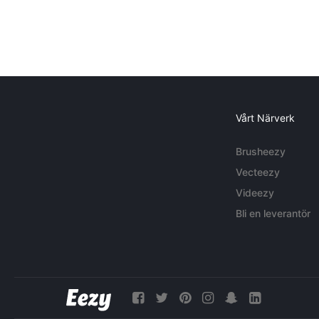
Vårt Närverk
Brusheezy
Vecteezy
Videezy
Bli en leverantör