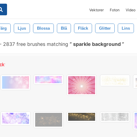
Vektorer
Foton
Video
Färg
Ljus
Blossa
Blå
Fläck
Glitter
Lins
-
2837 free brushes matching
sparkle background