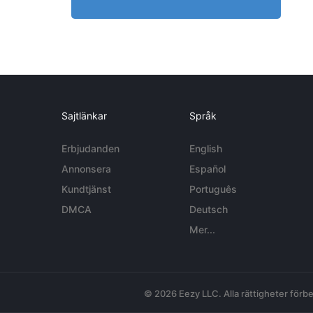
Sajtlänkar
Språk
Erbjudanden
English
Annonsera
Español
Kundtjänst
Português
DMCA
Deutsch
Mer...
© 2026 Eezy LLC. Alla rättigheter förbe