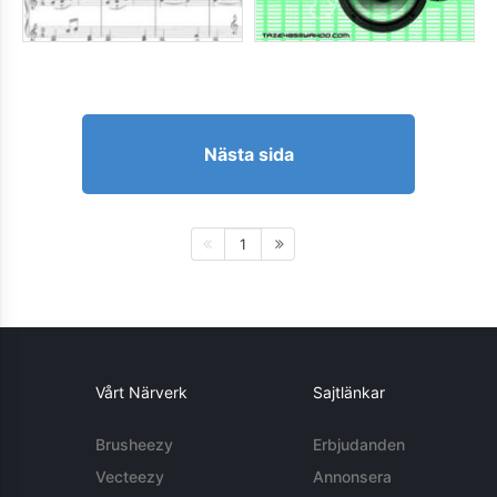
Nästa sida
1
Vårt Närverk
Sajtlänkar
Brusheezy
Erbjudanden
Vecteezy
Annonsera