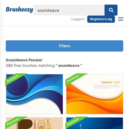
lose
Logga in
Registrera sig
Filters
Soundwave Penslar
386 free brushes matching
soundwave