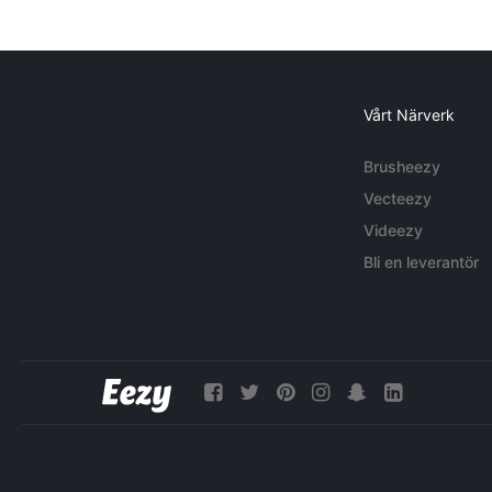
Vårt Närverk
Brusheezy
Vecteezy
Videezy
Bli en leverantör