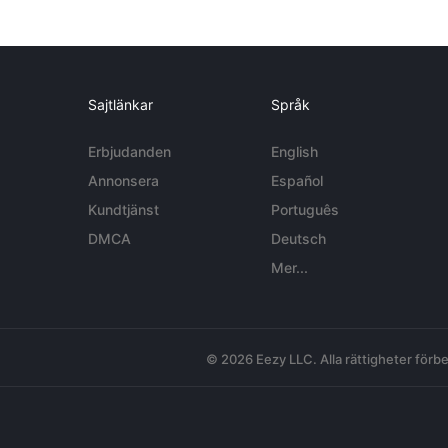
Sajtlänkar
Språk
Erbjudanden
English
Annonsera
Español
Kundtjänst
Português
DMCA
Deutsch
Mer...
© 2026 Eezy LLC. Alla rättigheter förbe