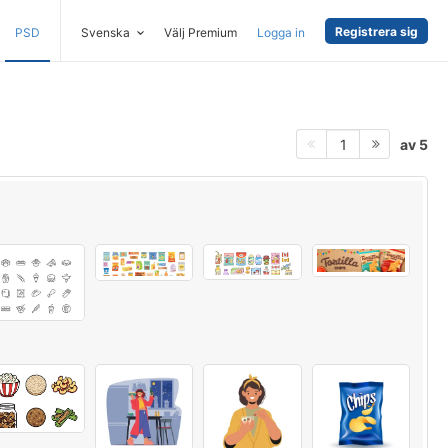
Registrera sig
PSD
Svenska
Välj Premium
Logga in
av 5
1