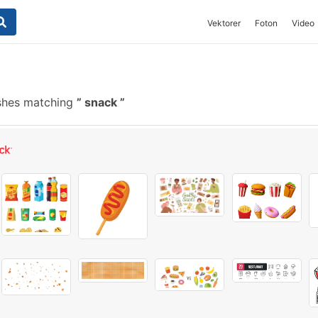
Vektorer
Foton
Video
shes matching
snack