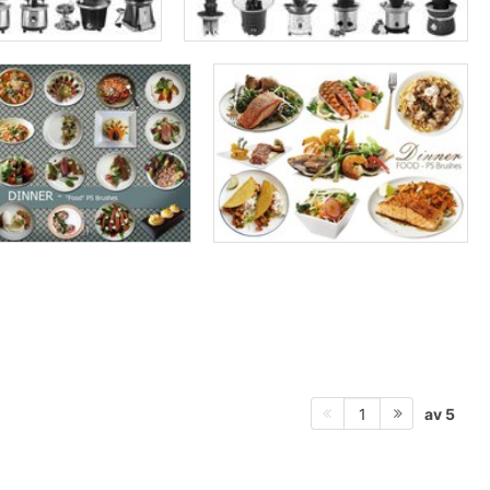
av 5
1