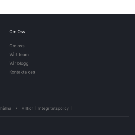
Om Oss
Om oss
Vårt team
Vår blogg
Kontakta oss
•
hållna
Villkor
Integritetspolicy