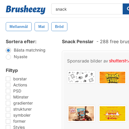
Mellanmål
Mat
Bröd
Sortera efter:
Snack Penslar
-
288 free bru
Bästa matchning
Nyaste
Sponsrade bilder av
Filtyp
borstar
Actions
PSD
Mönster
gradienter
strukturer
symboler
former
Styles