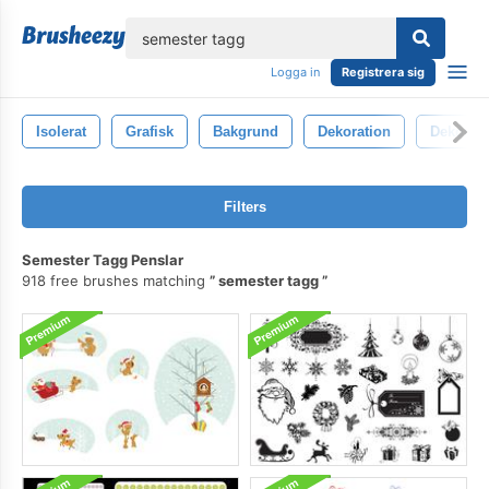
lose
Logga in
Registrera sig
Isolerat
Grafisk
Bakgrund
Dekoration
Dekorati
Filters
Semester Tagg Penslar
918 free brushes matching
semester tagg