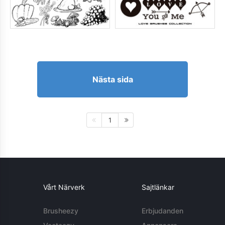
Nästa sida
1
Vårt Närverk
Sajtlänkar
Brusheezy
Erbjudanden