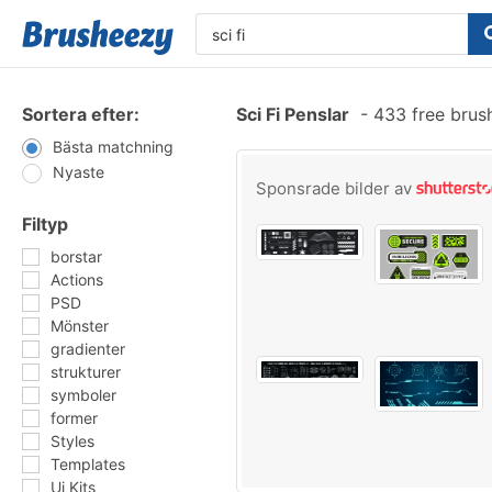
Sortera efter:
Sci Fi Penslar
-
433 free brus
Bästa matchning
Nyaste
Sponsrade bilder av
Filtyp
borstar
Actions
PSD
Mönster
gradienter
strukturer
symboler
former
Styles
Templates
Ui Kits