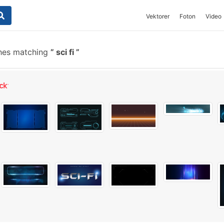
Vektorer
Foton
Video
hes matching
sci fi