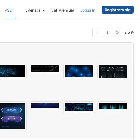
Registrera sig
PSD
Svenska
Välj Premium
Logga in
av 9
1