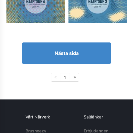
Nästa sida
1
Vårt Närverk
Sajtlänkar
Brusheezy
Erbjudanden