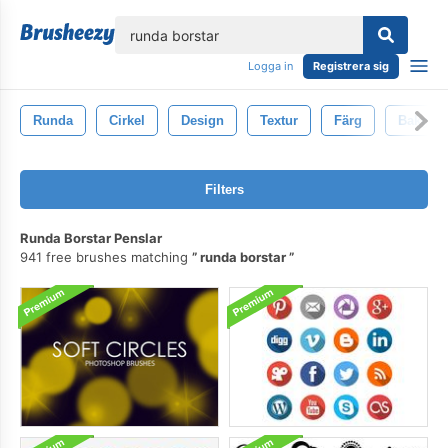
lose
Logga in
Registrera sig
Runda
Cirkel
Design
Textur
Färg
Bakgru
Filters
Runda Borstar Penslar
941 free brushes matching
runda borstar