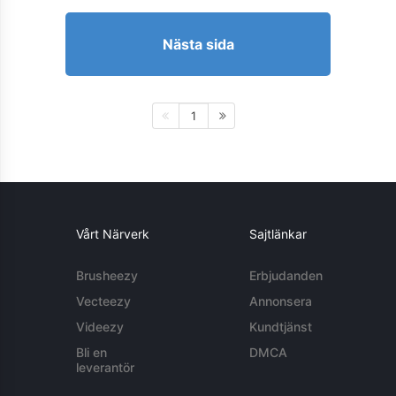
Nästa sida
1
Vårt Närverk
Sajtlänkar
Brusheezy
Erbjudanden
Vecteezy
Annonsera
Videezy
Kundtjänst
Bli en
DMCA
leverantör