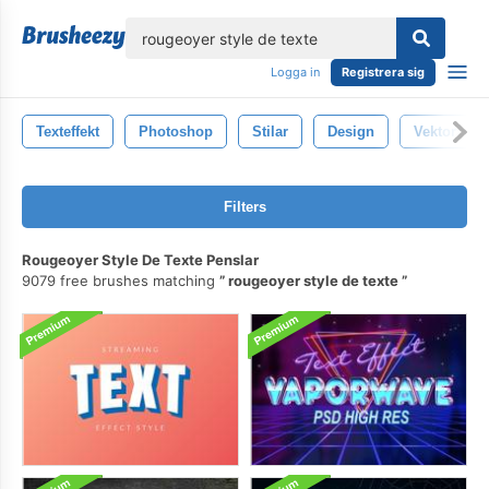
lose
Logga in
Registrera sig
Texteffekt
Photoshop
Stilar
Design
Vektor
Filters
Rougeoyer Style De Texte Penslar
9079 free brushes matching
rougeoyer style de texte